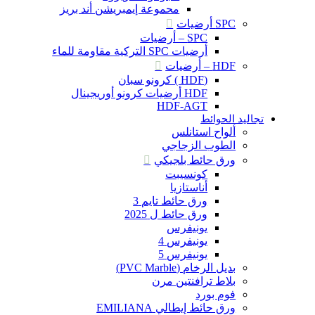
محموعة إيمبريشن أند بريز
SPC أرضيات
SPC – أرضيات
أرضيات SPC التركية مقاومة للماء
HDF – أرضيات
(HDF ) كرونو سبان
HDF أرضيات كرونو أوريجينال
HDF-AGT
تجاليد الحوائط
ألواح استانلس
الطوب الزجاجي
ورق حائط بلجيكي
كونسيبت
أناستازيا
ورق حائط تايم 3
ورق حائط ل 2025
يونيفرس
يونيفرس 4
يونيفرس 5
بديل الرخام (PVC Marble)
بلاط ترافنتين مرن
فوم بورد
ورق حائط إيطالي EMILIANA