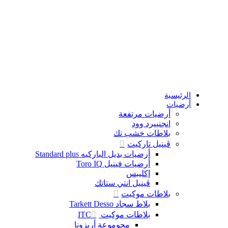
الرئيسية
أرضيات
أرضيات مرتفعة
انجنييرد وود
بلاطات خشب تك
ڤينيل تاركيت
أرضيات بديل الباركيه Standard plus
أرضيات فينيل Toro IQ
إكليبس
ڤينيل انتي ستاتك
بلاطات موكيت
بلاط سجاد Tarkett Desso
بلاطات موكيت ITC
مجوموعة أريزونا