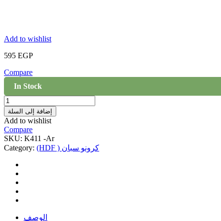
Add to wishlist
595
EGP
Compare
In Stock
HDF
Krono
إضافة إلى السلة
Original
Add to wishlist
K411
Compare
Super
SKU:
K411 -Ar
Natural
(HDF ) كرونو سبان
Category:
أرضيات
quantity
الوصف