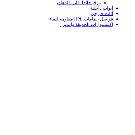
ورق حائط قابل للدهان
أبواب داخلية
أثاث خارجي
فواصل حمامات HPL مقاومة للماء
إكسسوارات الحديقة والمنزل