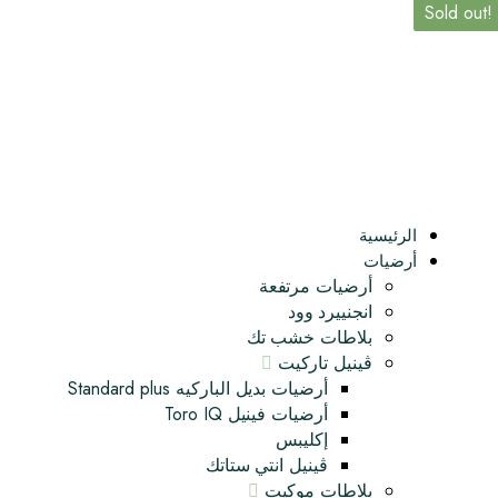
Sold out!
الرئيسية
أرضيات
أرضيات مرتفعة
انجنييرد وود
بلاطات خشب تك
ڤينيل تاركيت
أرضيات بديل الباركيه Standard plus
أرضيات فينيل Toro IQ
إكليبس
ڤينيل انتي ستاتك
بلاطات موكيت