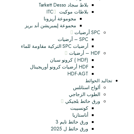
بلاط سجاد Tarkett Desso
بلاطات موكيت ITC
مجوموعة أريزونا
محموعة إيمبريشن أند بريز
SPC أرضيات
SPC – أرضيات
أرضيات SPC التركية مقاومة للماء
HDF – أرضيات
(HDF ) كرونو سبان
HDF أرضيات كرونو أوريجينال
HDF-AGT
تجاليد الحوائط
ألواح استانلس
الطوب الزجاجي
ورق حائط بلجيكي
كونسيبت
أناستازيا
ورق حائط تايم 3
ورق حائط ل 2025