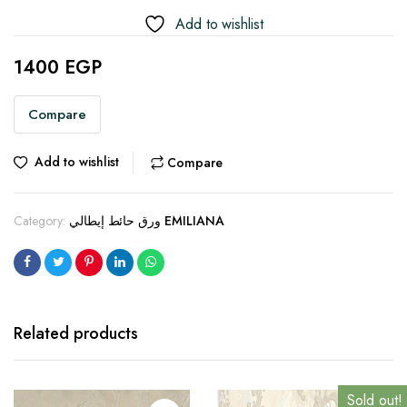
Add to wishlist
1400
EGP
Compare
Add to wishlist
Compare
ورق حائط إيطالي EMILIANA
Category:
Related products
Sold out!
Sold out!
Sold out!
Sold out!