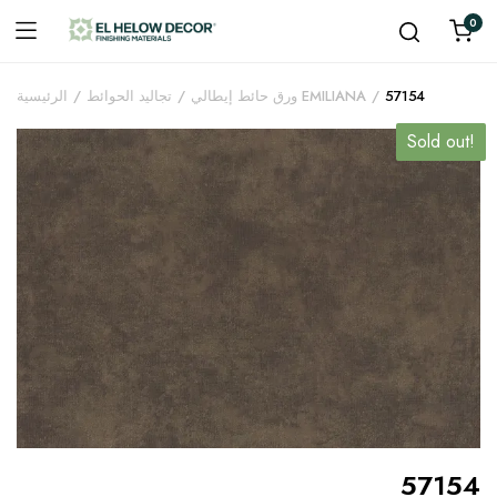
0
57154
ورق حائط إيطالي EMILIANA
تجاليد الحوائط
الرئيسية
Sold out!
57154