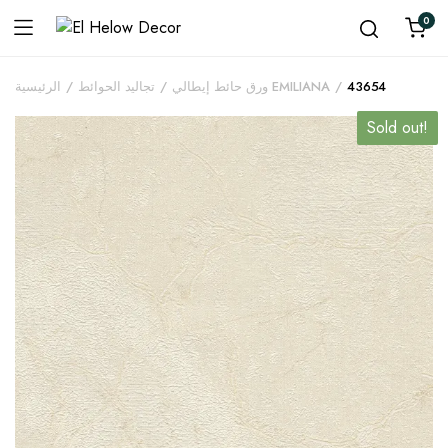
0
43654
ورق حائط إيطالي EMILIANA
تجاليد الحوائط
الرئيسية
Sold out!