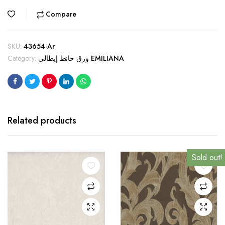
Compare
SKU:
43654-Ar
ورق حائط إيطالي EMILIANA
Category:
Related products
Sold out!
Sold out!
Sold out!
Sold out!