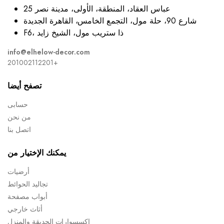
25 عباس العقاد، المنطقة، الأولى، مدينة نصر
شارع 90، حلة مول، التجمع الخامس، القاهرة الجديدة
F6، ذا ستريب مول، الشيخ زايد
info@elhelow-decor.com
201002112201+
تصفح أيضا
حسابى
من نحن
اتصل بنا
يمكنك الإختيار من
أرضيات
تجاليد الحوائط
أبواب مصفحة
أثاث خارجي
إكسسوارات الحديقة والمنزل