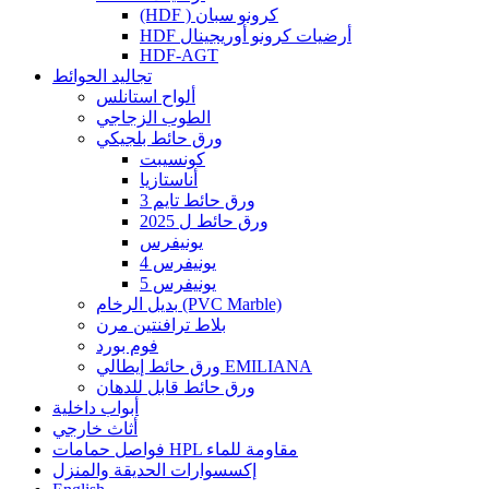
(HDF ) كرونو سبان
HDF أرضيات كرونو أوريجينال
HDF-AGT
تجاليد الحوائط
ألواح استانلس
الطوب الزجاجي
ورق حائط بلجيكي
كونسيبت
أناستازيا
ورق حائط تايم 3
ورق حائط ل 2025
يونيفرس
يونيفرس 4
يونيفرس 5
بديل الرخام (PVC Marble)
بلاط ترافنتين مرن
فوم بورد
ورق حائط إيطالي EMILIANA
ورق حائط قابل للدهان
أبواب داخلية
أثاث خارجي
فواصل حمامات HPL مقاومة للماء
إكسسوارات الحديقة والمنزل