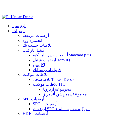
الرئيسية
أرضيات
أرضيات مرتفعة
انجنييرد وود
بلاطات خشب تك
ڤينيل تاركيت
أرضيات بديل الباركيه Standard plus
أرضيات فينيل Toro IQ
إكليبس
ڤينيل انتي ستاتك
بلاطات موكيت
بلاط سجاد Tarkett Desso
بلاطات موكيت ITC
مجوموعة أريزونا
محموعة إيمبريشن أند بريز
SPC أرضيات
SPC – أرضيات
أرضيات SPC التركية مقاومة للماء
HDF – أرضيات