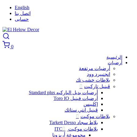
English
اتصل بنا
حسابى
0
الرئيسية
أرضيات
أرضيات مرتفعة
انجنييرد وود
بلاطات خشب تك
ڤينيل تاركيت
أرضيات بديل الباركيه Standard plus
أرضيات فينيل Toro IQ
إكليبس
ڤينيل انتي ستاتك
بلاطات موكيت
بلاط سجاد Tarkett Desso
بلاطات موكيت ITC
مجوموعة أريزونا