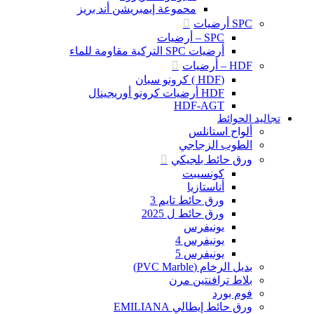
محموعة إيمبريشن أند بريز
SPC أرضيات
SPC – أرضيات
أرضيات SPC التركية مقاومة للماء
HDF – أرضيات
(HDF ) كرونو سبان
HDF أرضيات كرونو أوريجينال
HDF-AGT
تجاليد الحوائط
ألواح استانلس
الطوب الزجاجي
ورق حائط بلجيكي
كونسيبت
أناستازيا
ورق حائط تايم 3
ورق حائط ل 2025
يونيفرس
يونيفرس 4
يونيفرس 5
بديل الرخام (PVC Marble)
بلاط ترافنتين مرن
فوم بورد
ورق حائط إيطالي EMILIANA