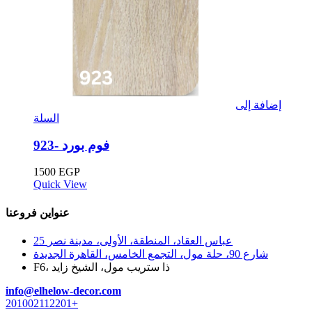
إضافة إلى
السلة
فوم بورد -923
1500
EGP
Quick View
عنواين فروعنا
25 عباس العقاد، المنطقة، الأولى، مدينة نصر
شارع 90، حلة مول، التجمع الخامس، القاهرة الجديدة
F6، ذا ستريب مول، الشيخ زايد
info@elhelow-decor.com
201002112201+