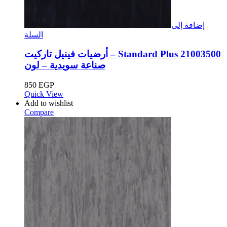
إضافة إلى
السلة
أرضيات فينيل تاركيت – Standard Plus 21003500
صناعة سويدية – لون
850
EGP
Quick View
Add to wishlist
Compare