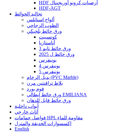
HDF أرضيات كرونو أوريجينال
HDF-AGT
تجاليد الحوائط
ألواح استانلس
الطوب الزجاجي
ورق حائط بلجيكي
كونسيبت
أناستازيا
ورق حائط تايم 3
ورق حائط ل 2025
يونيفرس
يونيفرس 4
يونيفرس 5
بديل الرخام (PVC Marble)
بلاط ترافنتين مرن
فوم بورد
ورق حائط إيطالي EMILIANA
ورق حائط قابل للدهان
أبواب داخلية
أثاث خارجي
فواصل حمامات HPL مقاومة للماء
إكسسوارات الحديقة والمنزل
English