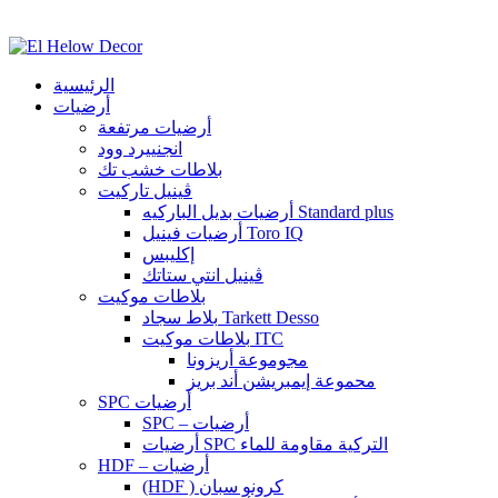
الرئيسية
أرضيات
أرضيات مرتفعة
انجنييرد وود
بلاطات خشب تك
ڤينيل تاركيت
أرضيات بديل الباركيه Standard plus
أرضيات فينيل Toro IQ
إكليبس
ڤينيل انتي ستاتك
بلاطات موكيت
بلاط سجاد Tarkett Desso
بلاطات موكيت ITC
مجوموعة أريزونا
محموعة إيمبريشن أند بريز
SPC أرضيات
SPC – أرضيات
أرضيات SPC التركية مقاومة للماء
HDF – أرضيات
(HDF ) كرونو سبان