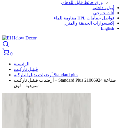
ورق حائط قابل للدهان
أبواب داخلية
أثاث خارجي
فواصل حمامات HPL مقاومة للماء
إكسسوارات الحديقة والمنزل
English
0
الرئيسية
ڤينيل تاركيت
أرضيات بديل الباركيه Standard plus
أرضيات فينيل تاركيت – Standard Plus 21006924 صناعة
سويدية – لون