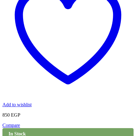
Add to wishlist
850
EGP
Compare
In Stock