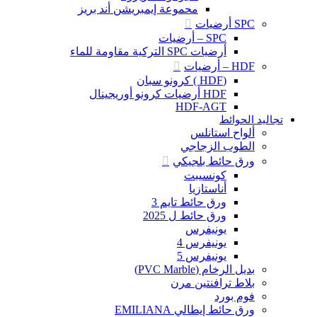
محموعة إيمبريشن أند بريز
SPC أرضيات
SPC – أرضيات
أرضيات SPC التركية مقاومة للماء
HDF – أرضيات
(HDF ) كرونو سبان
HDF أرضيات كرونو أوريجينال
HDF-AGT
تجاليد الحوائط
ألواح استانلس
الطوب الزجاجي
ورق حائط بلجيكي
كونسيبت
أناستازيا
ورق حائط تايم 3
ورق حائط ل 2025
يونيفرس
يونيفرس 4
يونيفرس 5
بديل الرخام (PVC Marble)
بلاط ترافنتين مرن
فوم بورد
ورق حائط إيطالي EMILIANA