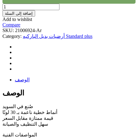
أرضيات
فينيل
إضافة إلى السلة
تاركيت
Add to wishlist
-
Compare
Standard
SKU:
21006924-Ar
Plus
أرضيات بديل الباركيه Standard plus
Category:
21006924
صناعة
سويدية
-
لون
quantity
الوصف
الوصف
صُنع في السويد
أنماط خطية ناعمة بـ 30 لونًا
قيمة ممتازة مقابل السعر
سهل التنظيف والصيانة
المواصفات الفنية