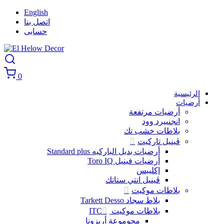
English
اتصل بنا
حسابى
0
الرئيسية
أرضيات
أرضيات مرتفعة
انجنييرد وود
بلاطات خشب تك
ڤينيل تاركيت
أرضيات بديل الباركيه Standard plus
أرضيات فينيل Toro IQ
إكليبس
ڤينيل انتي ستاتك
بلاطات موكيت
بلاط سجاد Tarkett Desso
بلاطات موكيت ITC
مجوموعة أريزونا