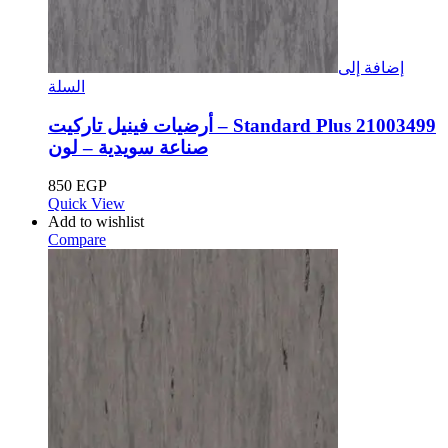
إضافة إلى
السلة
أرضيات فينيل تاركيت – Standard Plus 21003499
صناعة سويدية – لون
850
EGP
Quick View
Add to wishlist
Compare