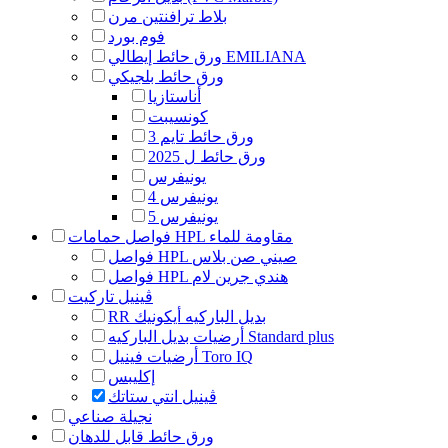
بلاط ترافنتين مرن
فوم بورد
ورق حائط إيطالي EMILIANA
ورق حائط بلجيكي
أناستازيا
كونسيبت
ورق حائط تايم 3
ورق حائط ل 2025
يونيفرس
يونيفرس 4
يونيفرس 5
فواصل حمامات HPL مقاومة للماء
فواصل HPL صيني صن بلاس
فواصل HPL هندي جرين لام
ڤينيل تاركيت
RR بديل الباركيه أيكونيك
أرضيات بديل الباركيه Standard plus
أرضيات فينيل Toro IQ
إكليبس
ڤينيل انتي ستاتك
نجيلة صناعي
ورق حائط قابل للدهان