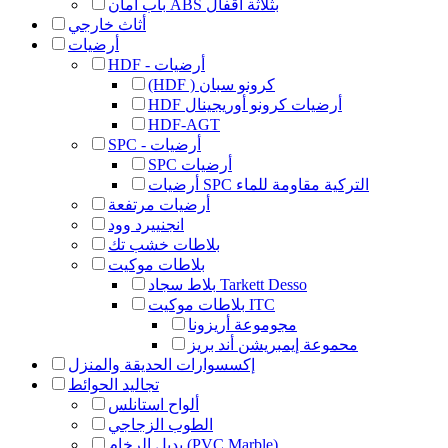
باب أمان ABS بثلاثة أقفال
أثاث خارجي
أرضيات
HDF - أرضيات
(HDF ) كرونو سبان
HDF أرضيات كرونو أوريجينال
HDF-AGT
SPC - أرضيات
SPC أرضيات
أرضيات SPC التركية مقاومة للماء
أرضيات مرتفعة
انجنييرد وود
بلاطات خشب تك
بلاطات موكيت
بلاط سجاد Tarkett Desso
بلاطات موكيت ITC
مجوموعة أريزونا
محموعة إيمبريشن أند بريز
إكسسوارات الحديقة والمنزل
تجاليد الحوائط
ألواح استانلس
الطوب الزجاجي
بديل الرخام (PVC Marble)