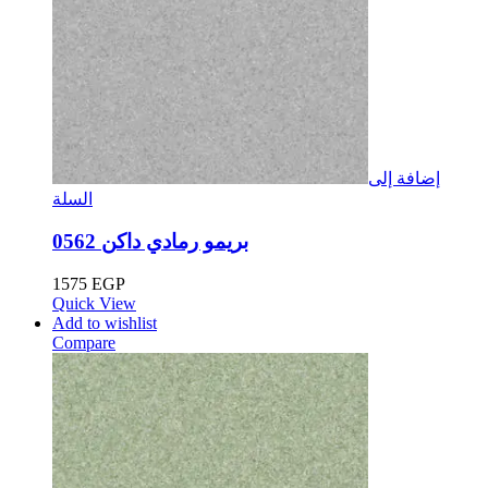
إضافة إلى
السلة
بريمو رمادي ​​داكن 0562
1575
EGP
Quick View
Add to wishlist
Compare