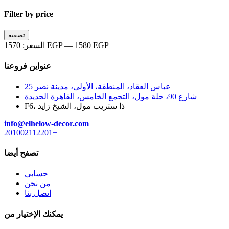
Filter by price
أدنى
أعلى
تصفية
سعر
سعر
1580 EGP
—
1570 EGP
السعر:
عنواين فروعنا
25 عباس العقاد، المنطقة، الأولى، مدينة نصر
شارع 90، حلة مول، التجمع الخامس، القاهرة الجديدة
F6، ذا ستريب مول، الشيخ زايد
info@elhelow-decor.com
201002112201+
تصفح أيضا
حسابى
من نحن
اتصل بنا
يمكنك الإختيار من