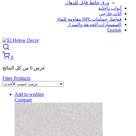
ورق حائط قابل للدهان
أبواب داخلية
أثاث خارجي
فواصل حمامات HPL مقاومة للماء
إكسسوارات الحديقة والمنزل
English
0
تم
عرض ⁦6⁩ من كل النتائج
الفرز
Filter Products
حسب
الأحدث
Add to wishlist
Compare