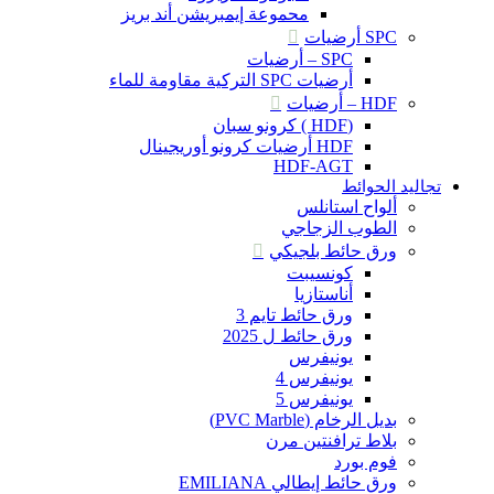
محموعة إيمبريشن أند بريز
SPC أرضيات
SPC – أرضيات
أرضيات SPC التركية مقاومة للماء
HDF – أرضيات
(HDF ) كرونو سبان
HDF أرضيات كرونو أوريجينال
HDF-AGT
تجاليد الحوائط
ألواح استانلس
الطوب الزجاجي
ورق حائط بلجيكي
كونسيبت
أناستازيا
ورق حائط تايم 3
ورق حائط ل 2025
يونيفرس
يونيفرس 4
يونيفرس 5
بديل الرخام (PVC Marble)
بلاط ترافنتين مرن
فوم بورد
ورق حائط إيطالي EMILIANA