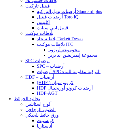
بلاطات خشب تك
ڤينيل تاركيت
أرضيات بديل الباركيه Standard plus
أرضيات فينيل Toro IQ
إكليبس
ڤينيل انتي ستاتك
بلاطات موكيت
بلاط سجاد Tarkett Desso
بلاطات موكيت ITC
مجوموعة أريزونا
محموعة إيمبريشن أند بريز
SPC أرضيات
SPC – أرضيات
أرضيات SPC التركية مقاومة للماء
HDF – أرضيات
(HDF ) كرونو سبان
HDF أرضيات كرونو أوريجينال
HDF-AGT
تجاليد الحوائط
ألواح استانلس
الطوب الزجاجي
ورق حائط بلجيكي
كونسيبت
أناستازيا