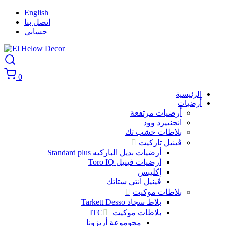
English
اتصل بنا
حسابى
0
الرئيسية
أرضيات
أرضيات مرتفعة
انجنييرد وود
بلاطات خشب تك
ڤينيل تاركيت
أرضيات بديل الباركيه Standard plus
أرضيات فينيل Toro IQ
إكليبس
ڤينيل انتي ستاتك
بلاطات موكيت
بلاط سجاد Tarkett Desso
بلاطات موكيت ITC
مجوموعة أريزونا